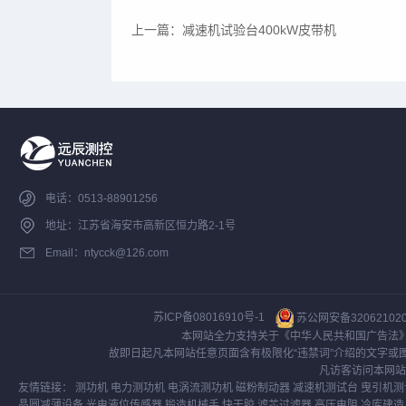
上一篇：
减速机试验台400kW皮带机
电话：0513-88901256
地址：江苏省海安市高新区恒力路2-1号
Email：ntycck@126.com
苏ICP备08016910号-1
苏公网安备320621020
本网站全力支持关于《中华人民共和国广告法》
故即日起凡本网站任意页面含有极限化“违禁词”介绍的文字
凡访客访问本网站
友情链接：
测功机
电力测功机
电涡流测功机
磁粉制动器
减速机测试台
曳引机测
晶圆减薄设备
光电液位传感器
锻造机械手
快干胶
滤芯过滤器
高压电阻
冷库建造