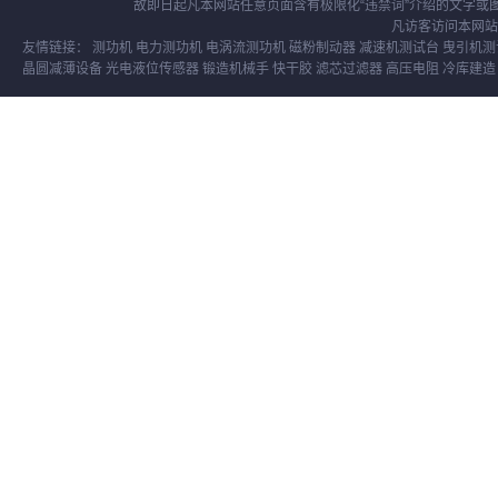
故即日起凡本网站任意页面含有极限化“违禁词”介绍的文字
凡访客访问本网站
友情链接：
测功机
电力测功机
电涡流测功机
磁粉制动器
减速机测试台
曳引机测
晶圆减薄设备
光电液位传感器
锻造机械手
快干胶
滤芯过滤器
高压电阻
冷库建造