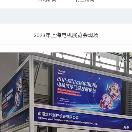
2023年上海电机展览会现场