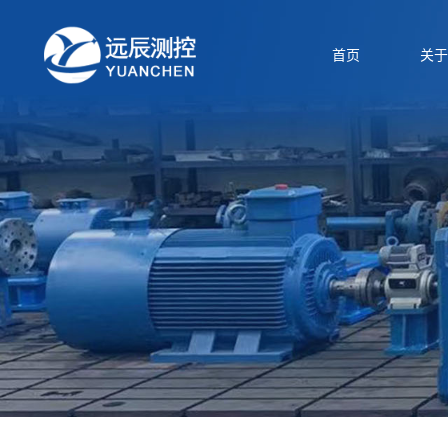
首页
关于